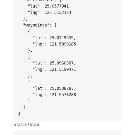
    "lat": 25.0577941,

    "lng": 121.5132124

  },

  "waypoints": [

    {

      "lat": 25.0719535,

      "lng": 121.5898185

    },

    {

      "lat": 25.0960307,

      "lng": 121.5199471

    },

    {

      "lat": 25.053878,

      "lng": 121.5576288

    }

  ]

}
Status Code