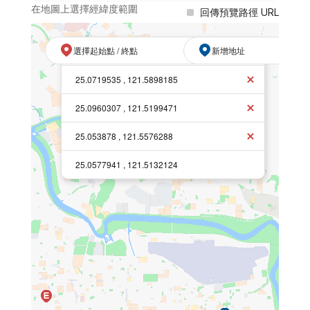
在地圖上選擇經緯度範圍
回傳預覽路徑 URL
選擇起始點 / 終點
新增地址
25.0412783 , 121.5183744
25.0719535 , 121.5898185
25.0960307 , 121.5199471
25.053878 , 121.5576288
25.0577941 , 121.5132124