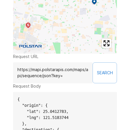
Request URL
https://mapi.polstarapis.com/maps/a
SEARCH
pi/sequence/json?key=
Request Body
{

  "origin": {

    "lat": 25.0412783,

    "lng": 121.5183744

  },

  "destination": {
