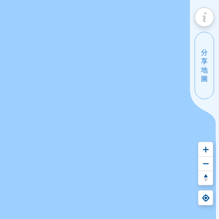
免費試用
分
享
地
服務功能
會員專區
公司資訊
圖
服務特色
密鑰管理
聯絡我們
價格表單
我的訂單
加入我們
下載區域
使用紀錄
最新消息
© Copyright
2026
Polstar - All Rights Reserved
/customchainsmap/edbed782-fc7f-4244-b1fc-18d3e781b9