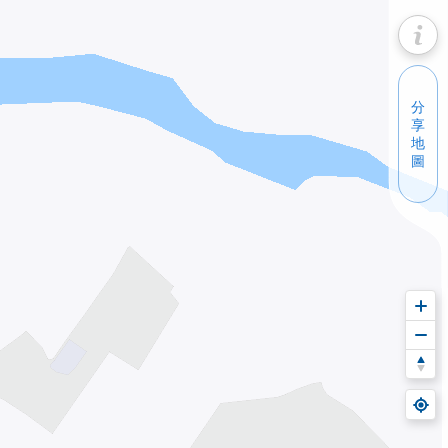
免費試用
分
享
地
服務功能
會員專區
公司資訊
圖
服務特色
密鑰管理
聯絡我們
價格表單
我的訂單
加入我們
下載區域
使用紀錄
最新消息
© Copyright
2026
Polstar - All Rights Reserved
/customchainsmap/413b0f84-ee30-44c0-976c-dfd103d5b